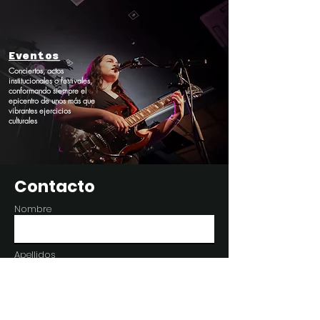
Eventos
Conciertos, actos
institucionales o festivales,
conformando siempre el
epicentro de unos más que
vibrantes ejercicios
culturales
Contacto
Nombre
Apellidos
Correo electrónico