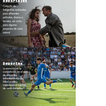
Reportajes
​Conjunto de
fotografías realizadas
para diferentes
películas, diarios o
revistas, así como
para algunos
proyectos de cariz
autoral
Deportes
La emoción de la
competición, en el seno
de diferentes
enfrentamientos de
fútbol o voley,
capturando el espíritu
de cada disciplina